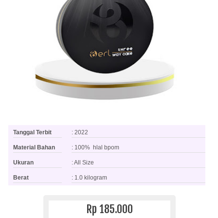
Tanggal Terbit
: 2022
Material Bahan
: 100% hlal bpom
Ukuran
: All Size
Berat
: 1.0 kilogram
Rp 185.000