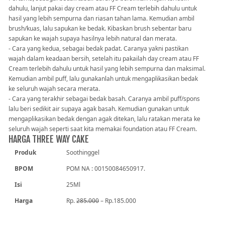
dahulu, lanjut pakai day cream atau FF Cream terlebih dahulu untuk
hasil yang lebih sempurna dan riasan tahan lama. Kemudian ambil
brush/kuas, lalu sapukan ke bedak. Kibaskan brush sebentar baru
sapukan ke wajah supaya hasilnya lebih natural dan merata.
- Cara yang kedua, sebagai bedak padat. Caranya yakni pastikan
wajah dalam keadaan bersih, setelah itu pakailah day cream atau FF
Cream terlebih dahulu untuk hasil yang lebih sempurna dan maksimal.
Kemudian ambil puff, lalu gunakanlah untuk mengaplikasikan bedak
ke seluruh wajah secara merata.
- Cara yang terakhir sebagai bedak basah. Caranya ambil puff/spons
lalu beri sedikit air supaya agak basah. Kemudian gunakan untuk
mengaplikasikan bedak dengan agak ditekan, lalu ratakan merata ke
seluruh wajah seperti saat kita memakai foundation atau FF Cream.
HARGA THREE WAY CAKE
Produk
Soothinggel
BPOM
POM NA : 00150084650917.
Isi
25Ml
Harga
Rp.
285.000
– Rp.185.000