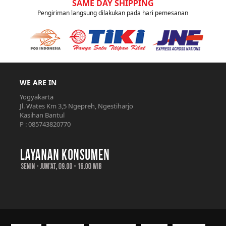
SAME DAY SHIPPING
Pengiriman langsung dilakukan pada hari pemesanan
WE ARE IN
Yogyakarta
Jl. Wates Km 3,5 Ngepreh, Ngestiharjo
Kasihan Bantul
P : 085743820770