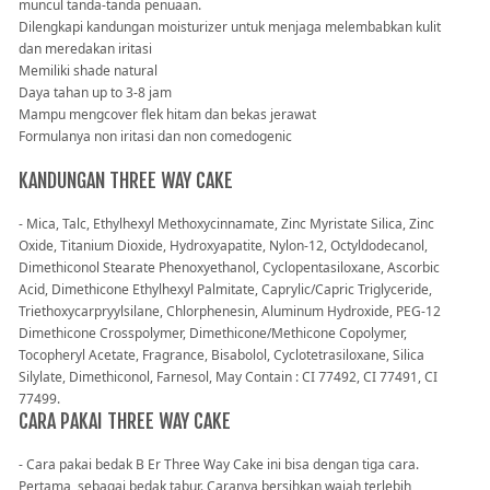
muncul tanda-tanda penuaan.
Dilengkapi kandungan moisturizer untuk menjaga melembabkan kulit
dan meredakan iritasi
Memiliki shade natural
Daya tahan up to 3-8 jam
Mampu mengcover flek hitam dan bekas jerawat
Formulanya non iritasi dan non comedogenic
KANDUNGAN THREE WAY CAKE
- Mica, Talc, Ethylhexyl Methoxycinnamate, Zinc Myristate Silica, Zinc
Oxide, Titanium Dioxide, Hydroxyapatite, Nylon-12, Octyldodecanol,
Dimethiconol Stearate Phenoxyethanol, Cyclopentasiloxane, Ascorbic
Acid, Dimethicone Ethylhexyl Palmitate, Caprylic/Capric Triglyceride,
Triethoxycarpryylsilane, Chlorphenesin, Aluminum Hydroxide, PEG-12
Dimethicone Crosspolymer, Dimethicone/Methicone Copolymer,
Tocopheryl Acetate, Fragrance, Bisabolol, Cyclotetrasiloxane, Silica
Silylate, Dimethiconol, Farnesol, May Contain : CI 77492, CI 77491, CI
77499.
CARA PAKAI THREE WAY CAKE
- Cara pakai bedak B Er Three Way Cake ini bisa dengan tiga cara.
Pertama, sebagai bedak tabur. Caranya bersihkan wajah terlebih