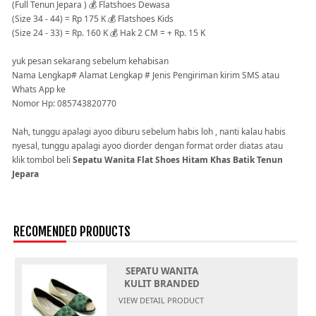
(Full Tenun Jepara ) 💰 Flatshoes Dewasa
(Size 34 - 44) = Rp 175 K 💰 Flatshoes Kids
(Size 24 - 33) = Rp. 160 K 💰 Hak 2 CM = + Rp. 15 K
yuk pesan sekarang sebelum kehabisan
Nama Lengkap# Alamat Lengkap # Jenis Pengiriman kirim SMS atau
Whats App ke
Nomor Hp: 085743820770
Nah, tunggu apalagi ayoo diburu sebelum habis loh , nanti kalau habis
nyesal, tunggu apalagi ayoo diorder dengan format order diatas atau
klik tombol beli
Sepatu Wanita Flat Shoes Hitam Khas Batik Tenun
Jepara
RECOMENDED PRODUCTS
SEPATU WANITA
KULIT BRANDED
MURAH T
VIEW DETAIL PRODUCT