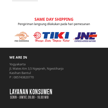
SAME DAY SHIPPING
Pengiriman langsung dilakukan pada hari pemesanan
WE ARE IN
Yogyakarta
Jl. Wates Km 3,5 Ngepreh, Ngestiharjo
Kasihan Bantul
P : 085743820770