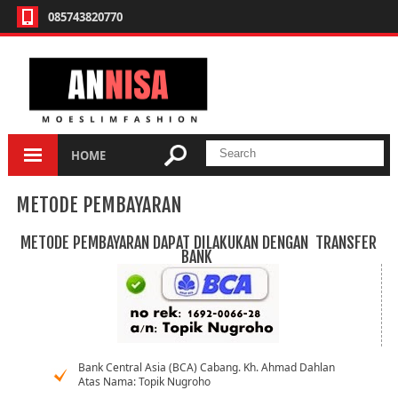
MENU
085743820770
Tentang Kami
Cara Pembelian
Metode Pembayaran
HOME
Return Policy
Bukti Resi
BAG
GAMIS
HIJAB
SHOES
METODE PEMBAYARAN
Testimony Pelanggan
METODE PEMBAYARAN DAPAT DILAKUKAN DENGAN TRANSFER
SKINCARE
BANK
Discount
Bank Central Asia (BCA) Cabang. Kh. Ahmad Dahlan
Atas Nama: Topik Nugroho