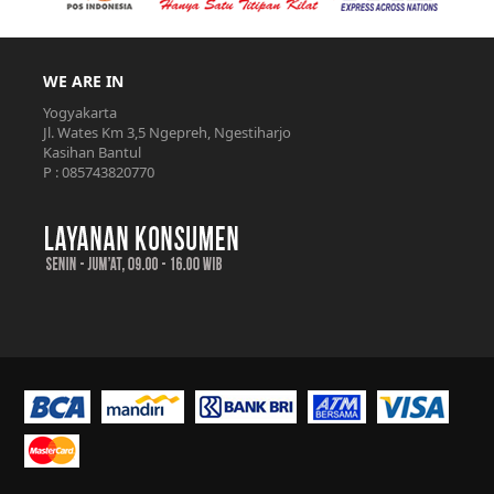
WE ARE IN
Yogyakarta
Jl. Wates Km 3,5 Ngepreh, Ngestiharjo
Kasihan Bantul
P : 085743820770